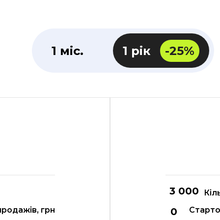
1 міс.
1 рік
-25%
Кіл
продажів, грн
Стартов