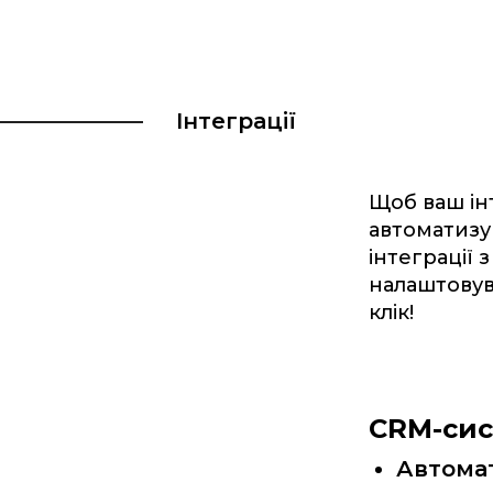
Інтеграції
Щоб ваш ін
автоматизу
інтеграції 
налаштовув
клік!
CRM-сис
Автомат