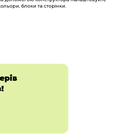
кольори, блоки та сторінки.
ерів
!