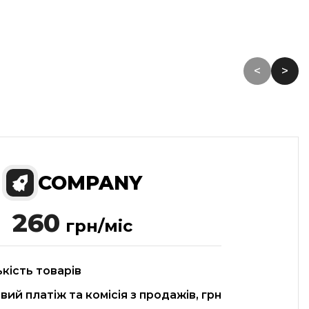
<
>
COMPANY
260
грн/міс
ькість товарів
ий платіж та комісія з продажів, грн