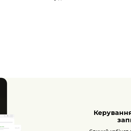
Аналі
автома
Працюйте з вбудо