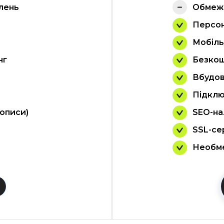
лень
Обмеже
Персо
Мобіль
нг
Безкош
Вбудов
Підклю
 описи)
SEO-на
SSL-се
Необме