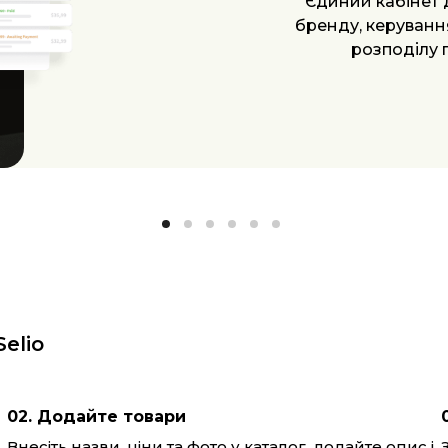
коли бізнес зрост
для розширенн
автоматизації
elio
02. Додайте товари
Внесіть назви, ціни та фото у каталог, додайте опис і