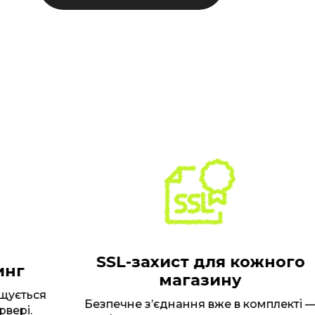
SSL-захист для кожного
г
магазину
ється
Безпечне з’єднання вже в комплекті —
рі.