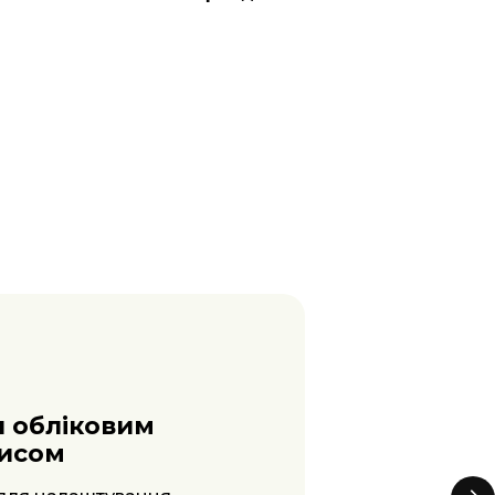
тика та
тизація
ваною аналітикою, а