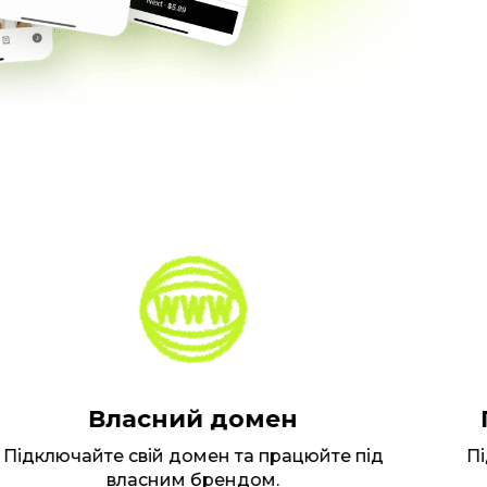
Власний домен
Пр
дключайте свій домен та працюйте під
Підт
власним брендом.