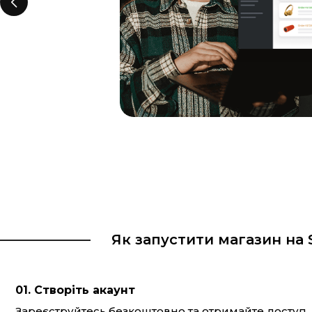
ння
и та
Як запустити магазин на S
01. Створіть акаунт
Зареєструйтесь безкоштовно та отримайте доступ