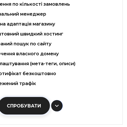
ння по кількості замовлень
нальний менеджер
на адаптація магазину
товний швидкий хостинг
аний пошук по сайту
чення власного домену
лаштування (мета-теги, описи)
ртифікат безкоштовно
жений трафік
СПРОБУВАТИ