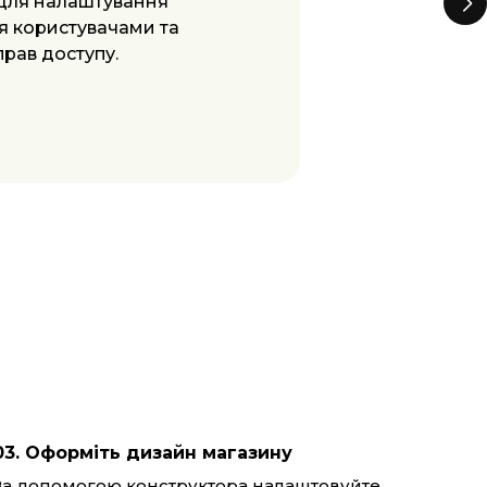
е — підключайте CRM
я можливостей та
 всіх процесів.
03. Оформіть дизайн магазину
За допомогою конструктора налаштовуйте