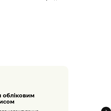
тика та
тизація
ваною аналітикою, а