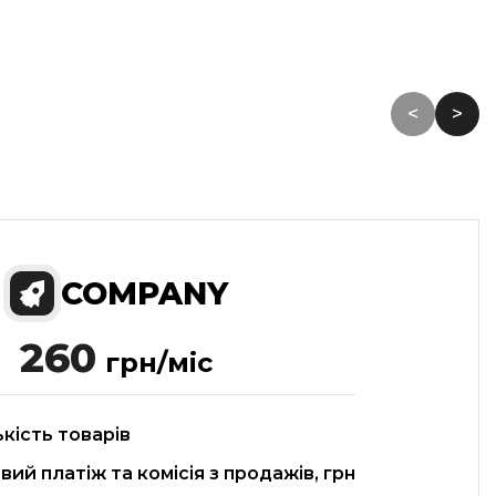
<
>
COMPANY
260
грн/міс
ькість товарів
ий платіж та комісія з продажів, грн