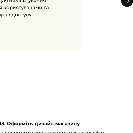
е — підключайте CRM
я можливостей та
 всіх процесів.
03. Оформіть дизайн магазину
За допомогою конструктора налаштовуйте