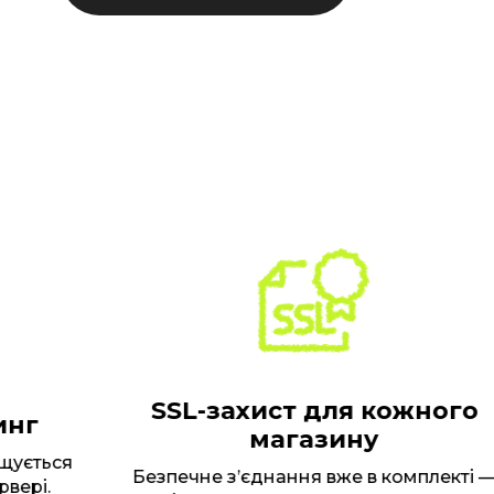
SSL-захист для кожного
г
магазину
ється
Безпечне з’єднання вже в комплекті —
рі.