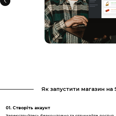
ння
и та
Як запустити магазин на S
01. Створіть акаунт
Зареєструйтесь безкоштовно та отримайте доступ