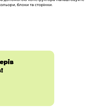
кольори, блоки та сторінки.
ерів
!