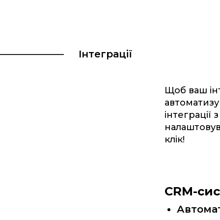
Інтеграції
Щоб ваш ін
автоматизу
інтеграції 
налаштовув
клік!
CRM-сис
Автомат