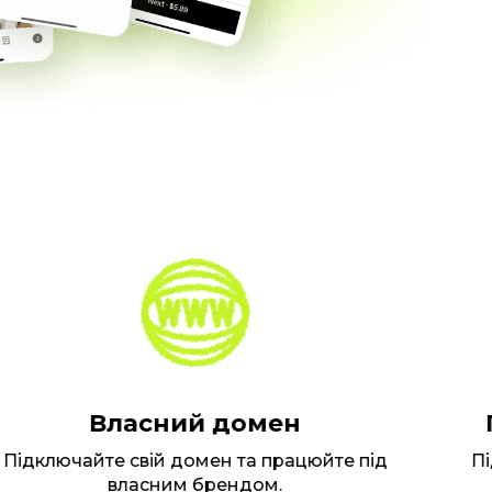
Власний домен
П
ідключайте свій домен та працюйте під
Підт
власним брендом.