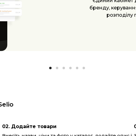
коли бізнес зрост
для розширенн
автоматизації
elio
02. Додайте товари
Внесіть назви, ціни та фото у каталог, додайте опис і