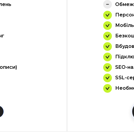
лень
Обмеже
Персо
Мобіль
нг
Безкош
Вбудов
Підклю
 описи)
SEO-на
SSL-се
Необме