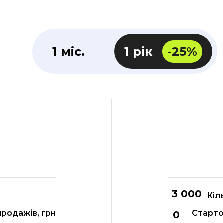
1 міс.
1 рік
-25%
Кіл
продажів, грн
Стартов