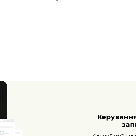
Аналі
автома
Працюйте з вбудо