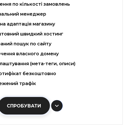
ння по кількості замовлень
нальний менеджер
на адаптація магазину
товний швидкий хостинг
аний пошук по сайту
чення власного домену
лаштування (мета-теги, описи)
ртифікат безкоштовно
жений трафік
СПРОБУВАТИ